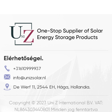
Elérhetőségei.
+31610999937
info@unizsolar.nl
De Werf 11, 2544 EH, Hága, Hollandia.
Copyright © 2023
Uni Z International B.V. VAT:
NL864303440B01
Minden jog fenntartva