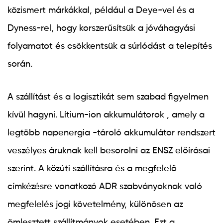
közismert márkákkal, például a Deye-vel és a
Dyness-rel, hogy korszerűsítsük a jóváhagyási
folyamatot és csökkentsük a súrlódást a telepítés
során.
A szállítást és a logisztikát sem szabad figyelmen
kívül hagyni.
Lítium-ion akkumulátorok
, amely a
legtöbb napenergia -tároló akkumulátor rendszert
veszélyes áruknak kell besorolni az ENSZ előírásai
szerint. A közúti szállításra és a megfelelő
címkézésre vonatkozó ADR szabványoknak való
megfelelés jogi követelmény, különösen az
ömlesztett szállítmányok esetében. Ezt a