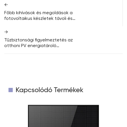
←
Főbb kihívások és megoldások a
fotovoltaikus készletek távoli és
hálózaton kívüli installációkban
történő felhasználásához
→
Tűzbiztonsági figyelmeztetés az
otthoni PV energiatároló
rendszerekről: A tűzoltók
védelmének biztosítása
automatikus leállítással
Kapcsolódó Termékek