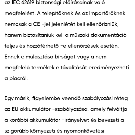
az IEC 62619 biztonsági előírásainak való
megfelelést. A telepítőknek és az importőröknek
nemcsak a CE -jel jelenlétét kell ellenőrizniük,
hanem biztosítaniuk kell a műszaki dokumentáció
teljes és hozzáférhető -e ellenőrzések esetén.
Ennek elmulasztása bírságot vagy a nem
megfelelő termékek eltávolítását eredményezheti
a piacról.
Egy másik, figyelembe veendő szabályozási réteg
az EU akkumulátor -szabályozása, amely felváltja
a korábbi akkumulátor -irányelvet és bevezeti a
szigorúbb környezeti és nyomonkövetési