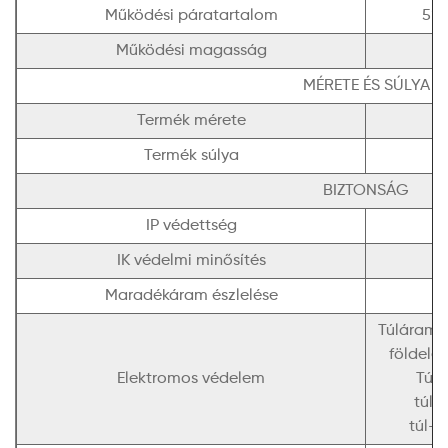
Működési páratartalom
5% 
Működési magasság
MÉRETE ÉS SÚLYA
Termék mérete
Termék súlya
BIZTONSÁG
IP védettség
IK védelmi minősítés
Maradékáram észlelése
Túláram 
földelé
Elektromos védelem
Túl-
túl-
túl-