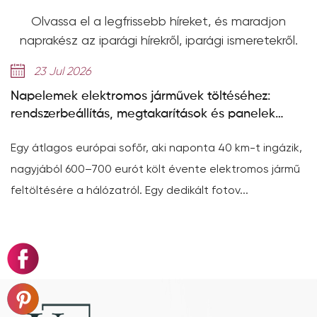
Olvassa el a legfrissebb híreket, és maradjon
naprakész az iparági hírekről, iparági ismeretekről.
6
14 Jul 2026
ektromos járművek töltéséhez:
314Ah-s cellák
ítás, megtakarítások és panelek
GE-F sorozat a 
ópai sofőr, aki naponta 40 km-t ingázik,
314 Ah-s, nagy ka
700 eurót költ évente elektromos jármű
a Deye GE-F soro
álózatról. Egy dedikált fotov...
akkumulátor-adat
szá...