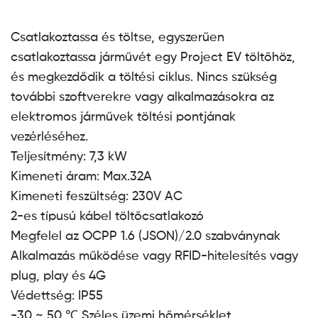
Csatlakoztassa és töltse, egyszerűen
csatlakoztassa járművét egy Project EV töltőhöz,
és megkezdődik a töltési ciklus. Nincs szükség
további szoftverekre vagy alkalmazásokra az
elektromos járművek töltési pontjának
vezérléséhez.
Teljesítmény: 7,3 kW
Kimeneti áram: Max.32A
Kimeneti feszültség: 230V AC
2-es típusú kábel töltőcsatlakozó
Megfelel az OCPP 1.6 (JSON)/2.0 szabványnak
Alkalmazás működése vagy RFID-hitelesítés vagy
plug, play és 4G
Védettség: IP55
-30 ~ 50 ℃ Széles üzemi hőmérséklet