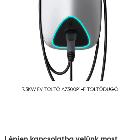
7.3KW EV TÖLTŐ A7300P1-E TÖLTŐDUGÓ
Lépjen kapcsolatba velünk most