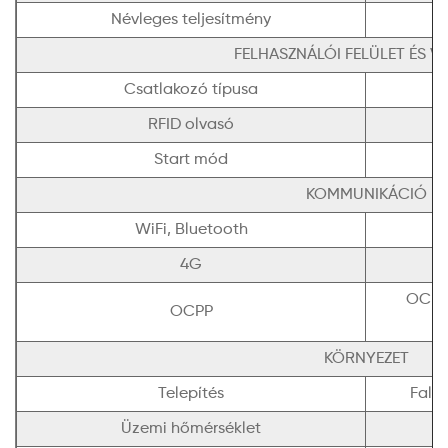
Névleges teljesítmény
FELHASZNÁLÓI FELÜLET ÉS V
Csatlakozó típusa
RFID olvasó
Start mód
KOMMUNIKÁCIÓ
WiFi, Bluetooth
4G
OCPP 
OCPP
KÖRNYEZET
Telepítés
Falra
Üzemi hőmérséklet