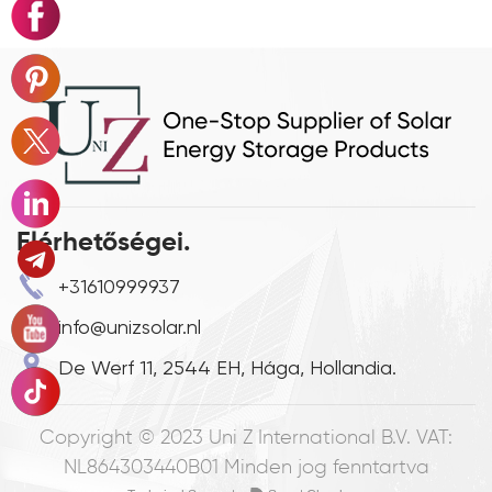
Elérhetőségei.
+31610999937
info@unizsolar.nl
De Werf 11, 2544 EH, Hága, Hollandia.
Copyright © 2023
Uni Z International B.V. VAT:
NL864303440B01
Minden jog fenntartva