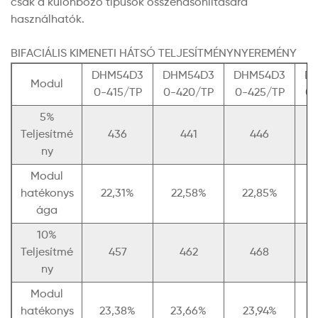
csak a különböző típusok összehasonlítására
használhatók.
BIFACIÁLIS KIMENETI HÁTSÓ TELJESÍTMÉNYNYEREMÉNY
DHM54D3
DHM54D3
DHM54D3
D
Modul
0-415/TP
0-420/TP
0-425/TP
0-
5%
Teljesítmé
436
441
446
ny
Modul
hatékonys
22,31%
22,58%
22,85%
ága
10%
Teljesítmé
457
462
468
ny
Modul
hatékonys
23,38%
23,66%
23,94%