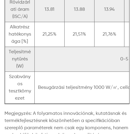
Rövidzárl
ati áram
13.81
13.88
13.94
(ISC/A)
Alkatrész
hatékonys
21,25%
21,51%
21,76%
ága [%]
Teljesítmé
nytűrés
0-5
(W)
Szabvány
os
Besugárzási teljesítmény 1000 W/㎡, cella 
tesztkörny
ezet
Megjegyzés: A folyamatos innovációnak, kutatásnak és
termékfejlesztésnek köszönhetően a specifikációban
szereplő paraméterek nem csak egy komponens, hanem