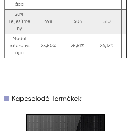
ága
20%
Teljesítmé
498
504
510
ny
Modul
hatékonys
25,50%
25,81%
26,12%
ága
Kapcsolódó Termékek