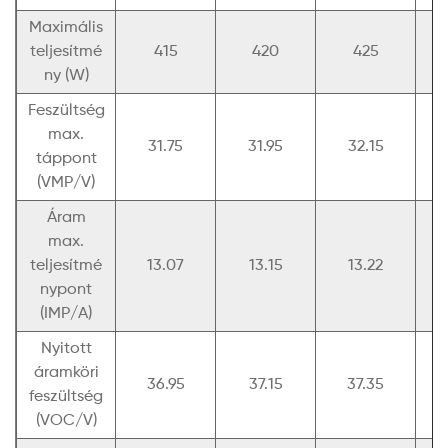
Maximális
teljesítmé
415
420
425
ny (W)
Feszültség
max.
31.75
31.95
32.15
táppont
(VMP/V)
Áram
max.
teljesítmé
13.07
13.15
13.22
nypont
(IMP/A)
Nyitott
áramköri
36.95
37.15
37.35
feszültség
(VOC/V)