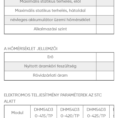
Maximális statikus terhelés, elöl
Maximális statikus terhelés, hátoldal
névleges akkumulátor üzemi hőmérséklet
Alkalmazási szint
A HŐMÉRSÉKLET JELLEMZŐI
Erő
Nyitott áramköri feszültség
Rövidzárlati áram
ELEKTROMOS TELJESÍTMÉNY PARAMÉTEREK AZ STC
ALATT
DHM54D3
DHM54D3
DHM54D3
D
Modul
0-415/TP
0-420/TP
0-425/TP
0-