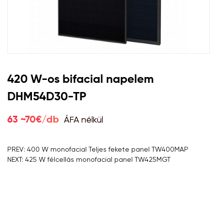
420 W-os bifacial napelem
DHM54D30-TP
ÁFA nélkül
63 ~70€/db
PREV: 400 W monofacial Teljes fekete panel TW400MAP
NEXT: 425 W félcellás monofacial panel TW425MGT