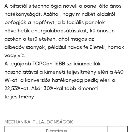
A bifaciális technológia növeli a panel általános
hatékonyságát. Azáltal, hogy mindkét oldalról
befogják a napfényt, a bifaciális panelek
növelhetik energiakibocsátásukat, különösen
azokon a területeken, ahol magas az
albedóviszonyok, például havas felületek, homok
vagy víz.
A legújabb TOPCon 16BB szilíciumcellák
használatával a kimeneti teljesítmény eléri a 440
W-ot, a konverziós hatékonyság pedig eléri a
22,53%-ot. Akár 30%-kal több kimeneti
teljesítmény.
MECHANIKAI TULAJDONSÁGOK
Elemtípus