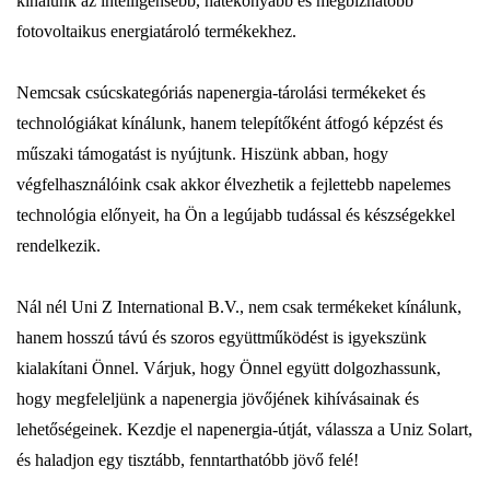
kínálunk az intelligensebb, hatékonyabb és megbízhatóbb
fotovoltaikus energiatároló termékekhez.
Nemcsak csúcskategóriás napenergia-tárolási termékeket és
technológiákat kínálunk, hanem telepítőként átfogó képzést és
műszaki támogatást is nyújtunk. Hiszünk abban, hogy
végfelhasználóink ​​csak akkor élvezhetik a fejlettebb napelemes
technológia előnyeit, ha Ön a legújabb tudással és készségekkel
rendelkezik.
Nál nél Uni Z International B.V., nem csak termékeket kínálunk,
hanem hosszú távú és szoros együttműködést is igyekszünk
kialakítani Önnel. Várjuk, hogy Önnel együtt dolgozhassunk,
hogy megfeleljünk a napenergia jövőjének kihívásainak és
lehetőségeinek. Kezdje el napenergia-útját, válassza a Uniz Solart,
és haladjon egy tisztább, fenntarthatóbb jövő felé!