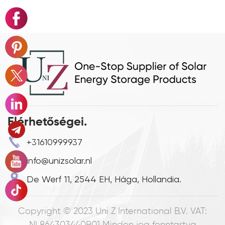
Elérhetőségei.
+31610999937
info@unizsolar.nl
De Werf 11, 2544 EH, Hága, Hollandia.
Copyright © 2023
Uni Z International B.V. VAT: