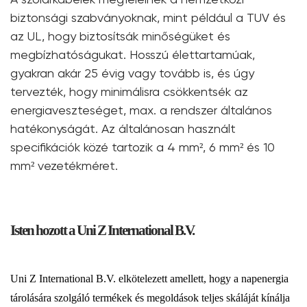
biztonsági szabványoknak, mint például a TUV és
az UL, hogy biztosítsák minőségüket és
megbízhatóságukat. Hosszú élettartamúak,
gyakran akár 25 évig vagy tovább is, és úgy
tervezték, hogy minimálisra csökkentsék az
energiaveszteséget, max. a rendszer általános
hatékonyságát. Az általánosan használt
specifikációk közé tartozik a 4 mm², 6 mm² és 10
mm² vezetékméret.
Isten hozott a Uni Z International B.V.
Uni Z International B.V. elkötelezett amellett, hogy a napenergia
tárolására szolgáló termékek és megoldások teljes skáláját kínálja