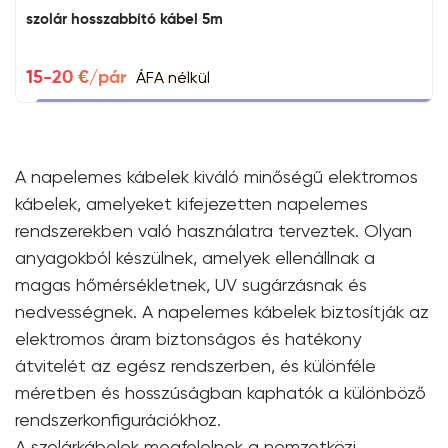
szolár hosszabbító kábel 5m
ÁFA nélkül
15-20 €/pár
A napelemes kábelek kiváló minőségű elektromos
kábelek, amelyeket kifejezetten napelemes
rendszerekben való használatra terveztek. Olyan
anyagokból készülnek, amelyek ellenállnak a
magas hőmérsékletnek, UV sugárzásnak és
nedvességnek. A napelemes kábelek biztosítják az
elektromos áram biztonságos és hatékony
átvitelét az egész rendszerben, és különféle
méretben és hosszúságban kaphatók a különböző
rendszerkonfigurációkhoz.
A szolárkábelek megfelelnek a nemzetközi