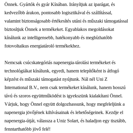
Önnek. Gyártók és gyár Kínában. Irányítjuk az iparágat, és
kedvezőbb árakon, pontosabb logisztikával és szállítással,
valamint biztonságosabb értékesítés utáni és műszaki támogatással
biztosítjuk Önnek a termékeket. Egyablakos megoldásokat
kínálunk az intelligensebb, hatékonyabb és megbízhatóbb
fotovoltaikus energiatároló termékekhez.
Nemcsak csúcskategóriás napenergia-tárolási termékeket és
technológiákat kínálunk, egyedi, hanem telepítőként is átfogó
képzést és műszaki támogatást nyújtunk. Nál nél Uni Z
International B.V., nem csak termékeket kínálunk, hanem hosszú
távú és szoros együttműködést is igyekszünk kialakítani Önnel.
Várjuk, hogy Önnel együtt dolgozhassunk, hogy megfeleljünk a
napenergia jövőjének kihívásainak és lehetőségeinek. Kezdje el
napenergia-útját, válassza a Uniz Solart, és haladjon egy tisztább,
fenntarthatóbb jövő felé!