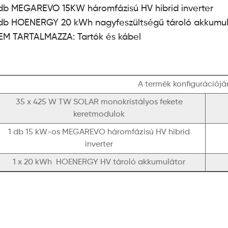
 db MEGAREVO 15KW háromfázisú HV hibrid inverter
 db HOENERGY 20 kWh nagyfeszültségű tároló akkumul
EM TARTALMAZZA: Tartók és kábel
A termék konfigurációjá
35 x 425 W TW SOLAR monokristályos fekete
keretmodulok
1 db 15 kW-os MEGAREVO háromfázisú HV hibrid
inverter
1 x 20 kWh HOENERGY HV tároló akkumulátor