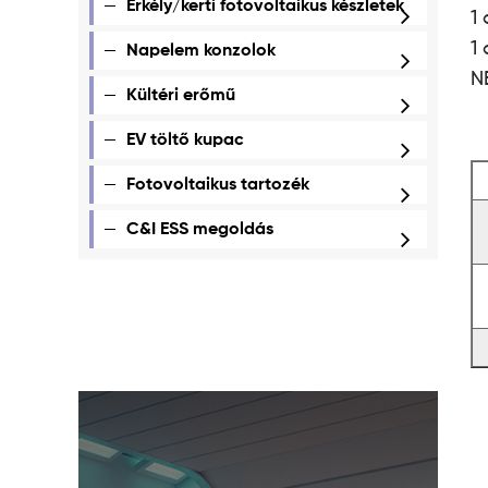
Erkély/kerti fotovoltaikus készletek
1
1
Napelem konzolok
N
Kültéri erőmű
EV töltő kupac
Fotovoltaikus tartozék
C&I ESS megoldás