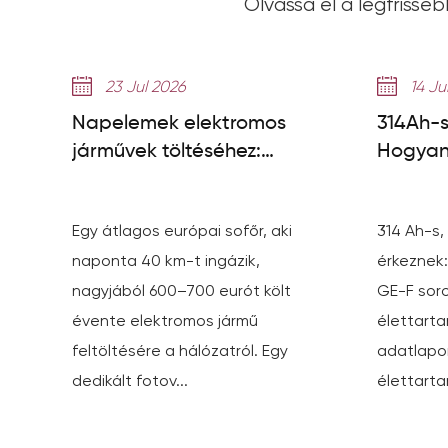
Olvassa el a legfrisseb
23 Jul 2026
14 Ju
Napelemek elektromos
314Ah-s
járművek töltéséhez:
Hogyan 
rendszerbeállítás,
sorozat
megtakarítások és panelek
Egy átlagos európai sofőr, aki
314 Ah-s,
szükségesek
naponta 40 km-t ingázik,
érkeznek:
nagyjából 600–700 eurót költ
GE-F soro
évente elektromos jármű
élettart
feltöltésére a hálózatról. Egy
adatlapon
dedikált fotov...
élettarta