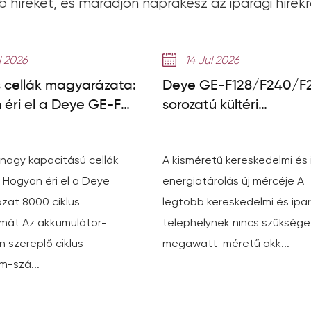
b híreket, és maradjon naprakész az iparági hírekrő
l 2026
14 Jul 2026
 cellák magyarázata:
Deye GE-F128/F240/F
éri el a Deye GE-F
sorozatú kültéri
 a 8000+ ciklust
akkumulátorszekrény:
kisméretű C&I ESS útm
 nagy kapacitású cellák
A kisméretű kereskedelmi és 
 Hogyan éri el a Deye
energiatárolás új mércéje A
zat 8000 ciklus
legtöbb kereskedelmi és ipar
amát Az akkumulátor-
telephelynek nincs szüksége
 szereplő ciklus-
megawatt-méretű akk...
m-szá...