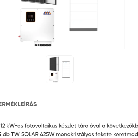
ERMÉKLEÍRÁS
 12 kW-os fotovoltaikus készlet tárolóval a következőkbő
5 db TW SOLAR 425W monokristályos fekete keretmod