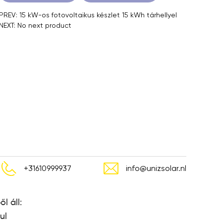
PREV: 15 kW-os fotovoltaikus készlet 15 kWh tárhellyel
NEXT: No next product
+31610999937
info@unizsolar.nl
l áll:
ul