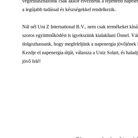
végfelhasználóink ​​csak akkor élvezhetik a fejlettebb napel
a legújabb tudással és készségekkel rendelkezik.
Nál nél Uni Z International B.V., nem csak termékeket kín
szoros együttműködést is igyekszünk kialakítani Önnel. Vá
dolgozhassunk, hogy megfeleljünk a napenergia jövőjének k
Kezdje el napenergia-útját, válassza a Uniz Solart, és halad
jövő felé!