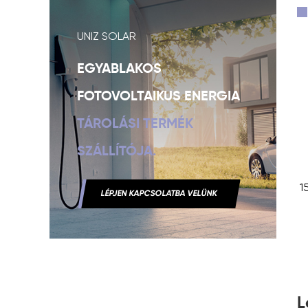
UNIZ SOLAR
EGYABLAKOS
FOTOVOLTAIKUS ENERGIA
TÁROLÁSI TERMÉK
SZÁLLÍTÓJA.
1
LÉPJEN KAPCSOLATBA VELÜNK
L