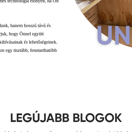
emes technológia előnyeit, ha Ön
álunk, hanem hosszú távú és
UN
rjuk, hogy Önnel együtt
ihívásainak és lehetőségeinek.
jon egy tisztább, fenntarthatóbb
LEGÚJABB BLOGOK