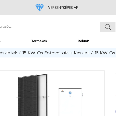
VERSENYKÉP
Itthon
Termékek
észletek
/
15 KW-Os Fotovoltaikus Készlet
/
15 KW-Os 