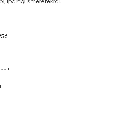
l, iparági ismeretekről.
256
utató
ipari
i