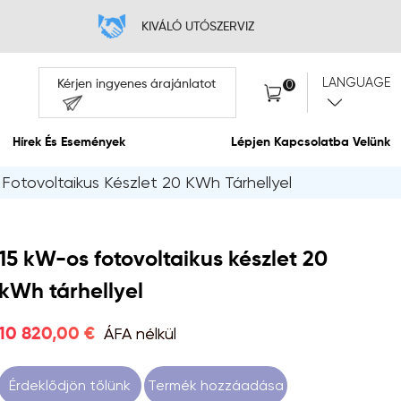
ES ÁR
KI
Kérjen ingyenes á
Rólunk
Hírek És Események
Fotovoltaikus Készlet 20 KWh Tárhellyel
15 kW-os fotovoltaikus készlet 20
kWh tárhellyel
ÁFA nélkül
10 820,00 €
Érdeklődjön tőlünk
Termék hozzáadása