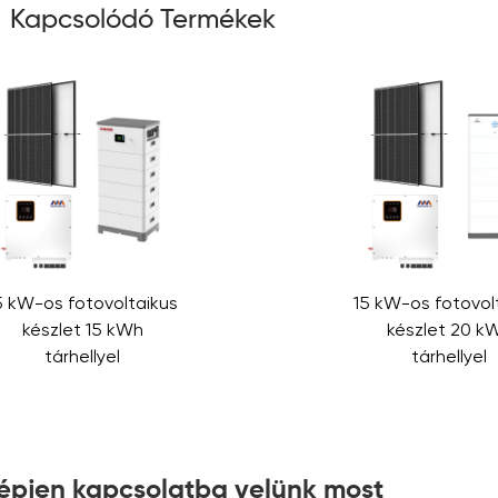
Kapcsolódó Termékek
5 kW-os fotovoltaikus
15 kW-os fotovol
készlet 15 kWh
készlet 20 k
tárhellyel
tárhellyel
épjen kapcsolatba velünk most