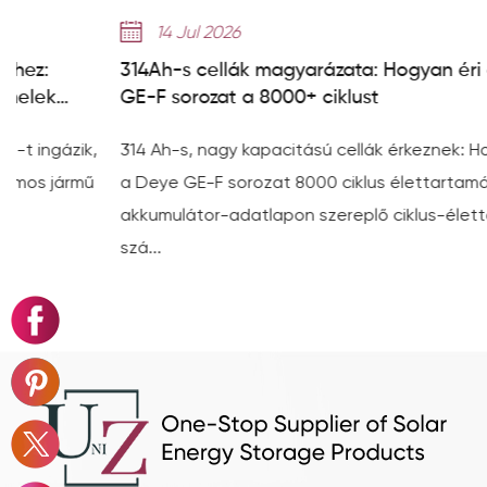
14 Jul 2026
314Ah-s cellák magyarázata: Hogyan éri el a Deye
GE-F sorozat a 8000+ ciklust
,
314 Ah-s, nagy kapacitású cellák érkeznek: Hogyan éri el
a Deye GE-F sorozat 8000 ciklus élettartamát Az
akkumulátor-adatlapon szereplő ciklus-élettartam-
szá...