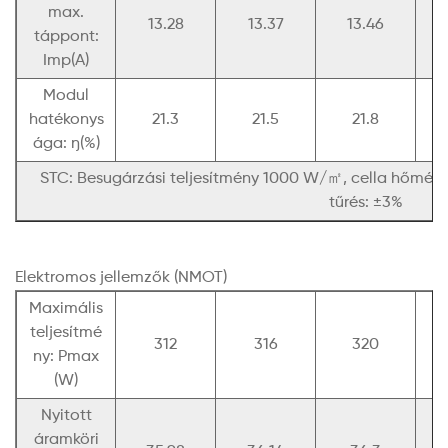
max.
13.28
13.37
13.46
táppont:
Imp(A)
Modul
hatékonys
21.3
21.5
21.8
ága: ŋ(%)
STC: Besugárzási teljesítmény 1000 W/㎡, cella hőmérs
tűrés: ±3%
Elektromos jellemzők (NMOT)
Maximális
teljesítmé
312
316
320
ny: Pmax
(W)
Nyitott
áramköri