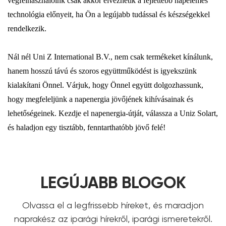
végfelhasználóink ​​csak akkor élvezhetik a fejlettebb napelemes
technológia előnyeit, ha Ön a legújabb tudással és készségekkel
rendelkezik.
Nál nél Uni Z International B.V., nem csak termékeket kínálunk,
hanem hosszú távú és szoros együttműködést is igyekszünk
kialakítani Önnel. Várjuk, hogy Önnel együtt dolgozhassunk,
hogy megfeleljünk a napenergia jövőjének kihívásainak és
lehetőségeinek. Kezdje el napenergia-útját, válassza a Uniz Solart,
és haladjon egy tisztább, fenntarthatóbb jövő felé!
LEGÚJABB BLOGOK
Olvassa el a legfrissebb híreket, és maradjon
naprakész az iparági hírekről, iparági ismeretekről.