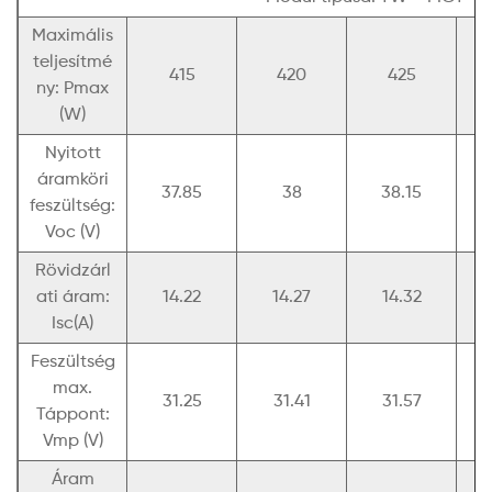
Maximális
teljesítmé
415
420
425
ny: Pmax
(W)
Nyitott
áramköri
37.85
38
38.15
feszültség:
Voc (V)
Rövidzárl
ati áram:
14.22
14.27
14.32
Isc(A)
Feszültség
max.
31.25
31.41
31.57
Táppont:
Vmp (V)
Áram