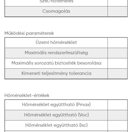
Szél/hóterhelés
Csomagolás
Működési paraméterek
Üzemi hőmérséklet
Maximális rendszerfeszültség
Maximális sorozatú biztosíték besorolása
Kimeneti teljesítmény tolerancia
Hőmérséklet-értékek
Hőmérséklet együttható (Pmax)
Hőmérséklet együttható (Voc)
Hőmérséklet együttható (Isc)