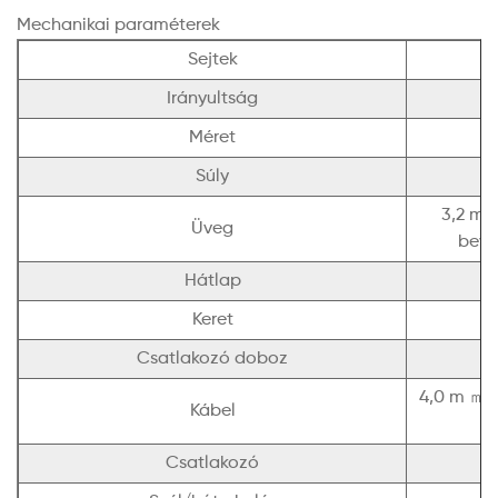
Mechanikai paraméterek
Sejtek
Irányultság
Méret
Súly
3,2 mm
Üveg
bevo
Hátlap
Keret
El
Csatlakozó doboz
4,0 m
㎡
Kábel
Csatlakozó