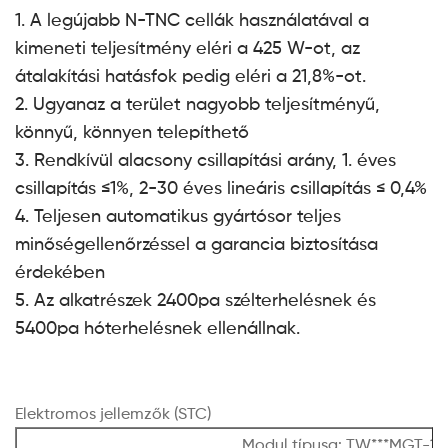
1. A legújabb N-TNC cellák használatával a
kimeneti teljesítmény eléri a 425 W-ot, az
átalakítási hatásfok pedig eléri a 21,8%-ot.
2. Ugyanaz a terület nagyobb teljesítményű,
könnyű, könnyen telepíthető
3. Rendkívül alacsony csillapítási arány, 1. éves
csillapítás ≤1%, 2-30 éves lineáris csillapítás ≤ 0,4%
4. Teljesen automatikus gyártósor teljes
minőségellenőrzéssel a garancia biztosítása
érdekében
5. Az alkatrészek 2400pa szélterhelésnek és
5400pa hóterhelésnek ellenállnak.
Elektromos jellemzők (STC)
Modul típusa: TW***MGT-1