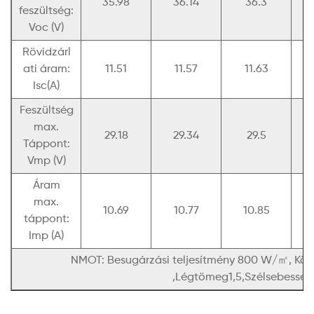
35.98
36.14
36.3
feszültség:
Voc (V)
Rövidzárl
ati áram:
11.51
11.57
11.63
Isc(A)
Feszültség
max.
29.18
29.34
29.5
Táppont:
Vmp (V)
Áram
max.
10.69
10.77
10.85
táppont:
Imp (A)
NMOT: Besugárzási teljesítmény 800 W/㎡, Kör
,Légtömeg1,5,Szélsebesség