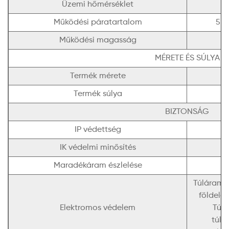
Üzemi hőmérséklet
Működési páratartalom
5% 
Működési magasság
MÉRETE ÉS SÚLYA
Termék mérete
Termék súlya
BIZTONSÁG
IP védettség
IK védelmi minősítés
Maradékáram észlelése
Túláram 
földelé
Elektromos védelem
Túl-
túl-