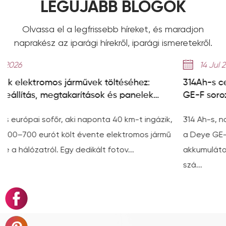
LEGÚJABB BLOGOK
Olvassa el a legfrissebb híreket, és maradjon
naprakész az iparági hírekről, iparági ismeretekről.
14 Jul 2026
éséhez:
314Ah-s cellák magyarázata: Hogyan ér
 panelek
GE-F sorozat a 8000+ ciklust
 km-t ingázik,
314 Ah-s, nagy kapacitású cellák érkeznek: 
ktromos jármű
a Deye GE-F sorozat 8000 ciklus élettarta
v...
akkumulátor-adatlapon szereplő ciklus-éle
szá...