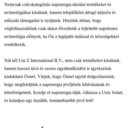
Nemcsak csúcskategóriás napenergia-tárolási termékeket és
technológiákat kínálunk, hanem telepítőként átfogó képzést és
műszaki támogatást is nyújtunk. Hiszünk abban, hogy
végfelhasználóink ​​csak akkor élvezhetik a fejlettebb napelemes
technológia előnyeit, ha Ön a legújabb tudással és készségekkel
rendelkezik.
Nál nél Uni Z International B.V., nem csak termékeket kínálunk,
hanem hosszú távú és szoros együttműködést is igyekszünk
kialakítani Önnel. Várjuk, hogy Önnel együtt dolgozhassunk,
hogy megfeleljünk a napenergia jövőjének kihívásainak és
lehetőségeinek. Kezdje el napenergia-útját, válassza a Uniz Solart,
és haladjon egy tisztább, fenntarthatóbb jövő felé!