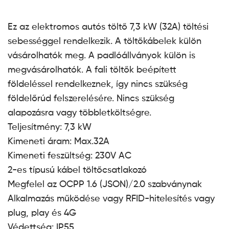
Ez az elektromos autós töltő 7,3 kW (32A) töltési
sebességgel rendelkezik. A töltőkábelek külön
vásárolhatók meg. A padlóállványok külön is
megvásárolhatók. A fali töltők beépített
földeléssel rendelkeznek, így nincs szükség
földelőrúd felszerelésére. Nincs szükség
alapozásra vagy többletköltségre.
Teljesítmény: 7,3 kW
Kimeneti áram: Max.32A
Kimeneti feszültség: 230V AC
2-es típusú kábel töltőcsatlakozó
Megfelel az OCPP 1.6 (JSON)/2.0 szabványnak
Alkalmazás működése vagy RFID-hitelesítés vagy
plug, play és 4G
Védettség: IP55