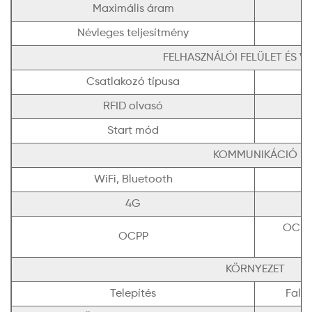
Maximális áram
Névleges teljesítmény
FELHASZNÁLÓI FELÜLET ÉS V
Csatlakozó típusa
RFID olvasó
Start mód
KOMMUNIKÁCIÓ
WiFi, Bluetooth
4G
OCPP 
OCPP
KÖRNYEZET
Telepítés
Falra