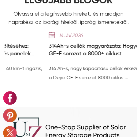
LEGÚJABB BLOGOK
Olvassa el a legfrissebb híreket, és maradjon
naprakész az iparági hírekről, iparági ismeretekről.
14 Jul 2026
314Ah-s cellák magyarázata: Hogyan éri el a De
GE-F sorozat a 8000+ ciklust
ik,
314 Ah-s, nagy kapacitású cellák érkeznek: Hogyan éri 
a Deye GE-F sorozat 8000 ciklus ...